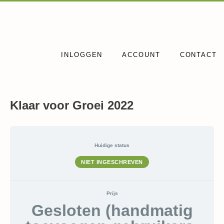
Ga
naar
de
inhoud
INLOGGEN
ACCOUNT
CONTACT
Klaar voor Groei 2022
Huidige status
NIET INGESCHREVEN
Prijs
Gesloten (handmatig