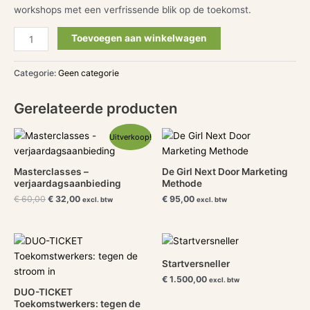
workshops met een verfrissende blik op de toekomst.
Toevoegen aan winkelwagen
Categorie:
Geen categorie
Gerelateerde producten
Oorspronkelijke
Huidige
Uitverkoop!
prijs
prijs
was:
is:
€ 60,00.
€ 32,00.
Masterclasses –
De Girl Next Door Marketing
verjaardagsaanbieding
Methode
€
60,00
€
32,00
€
95,00
excl. btw
excl. btw
Startversneller
€
1.500,00
excl. btw
DUO-TICKET
Toekomstwerkers: tegen de