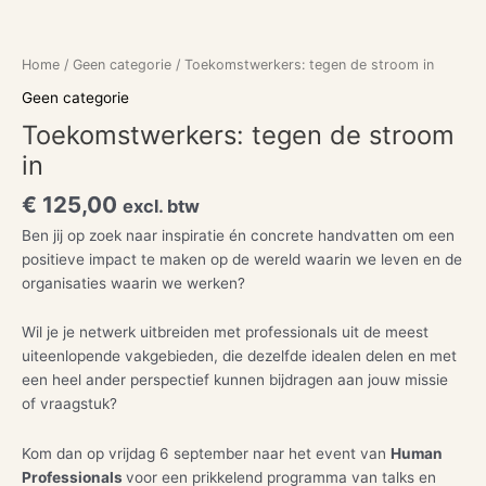
Ga
Toekomstwerkers:
naar
tegen
de
de
Home
/
Geen categorie
/ Toekomstwerkers: tegen de stroom in
inhoud
stroom
Geen categorie
in
Toekomstwerkers: tegen de stroom
aantal
in
€
125,00
excl. btw
Ben jij op zoek naar inspiratie én concrete handvatten om een
positieve impact te maken op de wereld waarin we leven en de
organisaties waarin we werken?
Wil je je netwerk uitbreiden met professionals uit de meest
uiteenlopende vakgebieden, die dezelfde idealen delen en met
een heel ander perspectief kunnen bijdragen aan jouw missie
of vraagstuk?
Kom dan op vrijdag 6 september naar het event van
Human
Professionals
voor een prikkelend programma van talks en