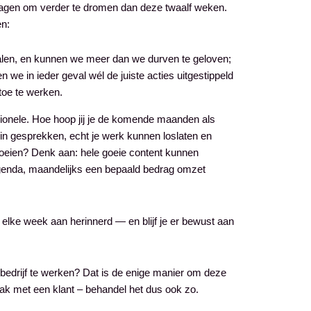
dagen om verder te dromen dan deze twaalf weken.
en:
 falen, en kunnen we meer dan we durven te geloven;
n we in ieder geval wél de juiste acties uitgestippeld
toe te werken.
ionele. Hoe hoop jij je de komende maanden als
in gesprekken, echt je werk kunnen loslaten en
e groeien? Denk aan: hele goeie content kunnen
agenda, maandelijks een bepaald bedrag omzet
 elke week aan herinnerd — en blijf je er bewust aan
 bedrijf te werken? Dat is de enige manier om deze
aak met een klant – behandel het dus ook zo.