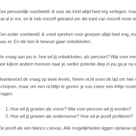
Een persoonlijk voorbeeld: ik was als kind altijd heel erg verlegen, m
zat al in me, en ik heb mezelf getraind om die kant van mezelf meer te
Een ander voorbeeld: ik vond spreken voor groepen altijd heel eng, m
was er. En die ben ik bewust gaan ontwikkelen.
De vraag aan jou is: hoe wil jíj ontwikkelen, als persoon? Wat voor me
hoe kijken andere mensen naar je, welke potentie diep in jou ga je nu
Beantwoord de vraag op twee levels. Neem echt even de tijd om hier ov
schrijven, maar om een richtlijn te geven: je zou zeker een A4tje mo
vragen.
Hoe wil jij groeien als
mens
? Wat voor persoon wil jij worden?
Hoe wil jij groeien als
ondernemer
? Hoe wil je jezelf profileren?
Zie jezelf als een blanco canvas. Alle mogelijkheden liggen opnieuw o