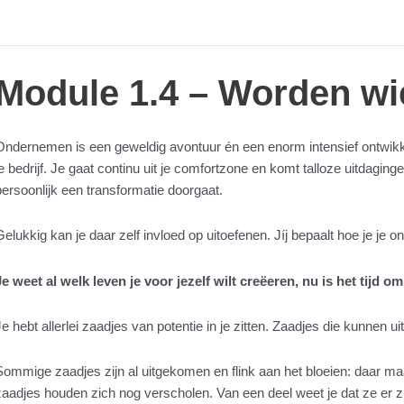
Module 1.4 – Worden wie 
Ondernemen is een geweldig avontuur én een enorm intensief ontwikkelt
je bedrijf. Je gaat continu uit je comfortzone en komt talloze uitdaging
persoonlijk een transformatie doorgaat.
Gelukkig kan je daar zelf invloed op uitoefenen. Jíj bepaalt hoe je je
Je weet al welk leven je voor jezelf wilt creëeren, nu is het tijd 
Je hebt allerlei zaadjes van potentie in je zitten. Zaadjes die kunnen ui
Sommige zaadjes zijn al uitgekomen en flink aan het bloeien: daar maa
zaadjes houden zich nog verscholen. Van een deel weet je dat ze er zi