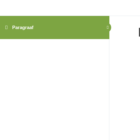
Paragraaf